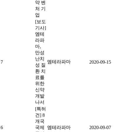
약 벤
처 기
업
[보도
기사]
엠테
라파
마,
만성
난치
엠테라파마
7
2020-09-15
성 질
환 치
료를
위한
신약
개발
나서
[특허
건] 8
개국
6
국제
엠테라파마
2020-09-07