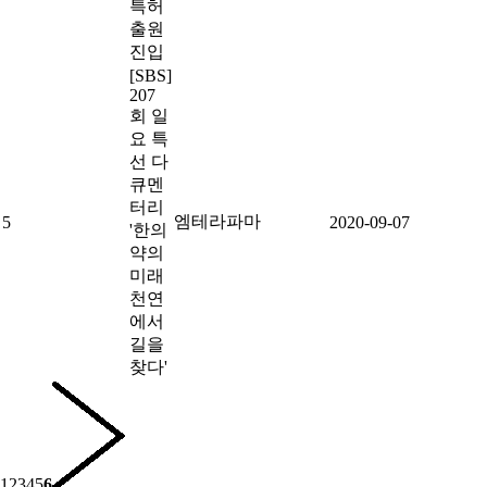
특허
출원
진입
[SBS]
207
회 일
요 특
선 다
큐멘
터리
엠테라파마
5
2020-09-07
'한의
약의
미래
천연
에서
길을
찾다'
1
2
3
4
5
6