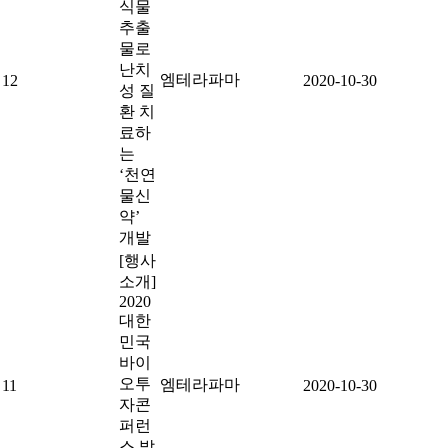
식물
추출
물로
난치
엠테라파마
12
2020-10-30
성 질
환 치
료하
는
‘천연
물신
약’
개발
[행사
소개]
2020
대한
민국
바이
오투
엠테라파마
11
2020-10-30
자콘
퍼런
스 발