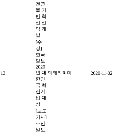
천연
물 기
반 혁
신 신
약 개
발
[수
상]
한국
일보
2020
년 대
엠테라파마
13
2020-11-02
한민
국 혁
신기
업 대
상
[보도
기사]
조선
일보,