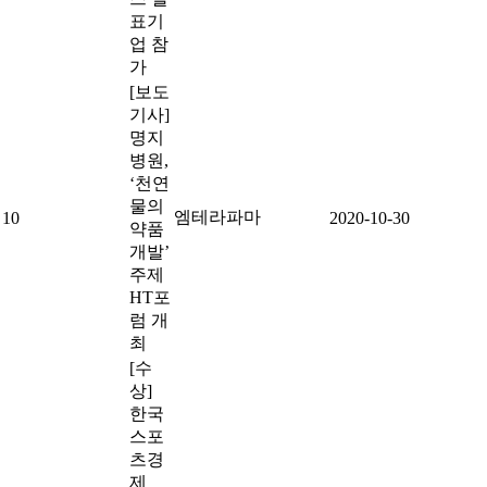
표기
업 참
가
[보도
기사]
명지
병원,
‘천연
물의
엠테라파마
10
2020-10-30
약품
개발’
주제
HT포
럼 개
최
[수
상]
한국
스포
츠경
제