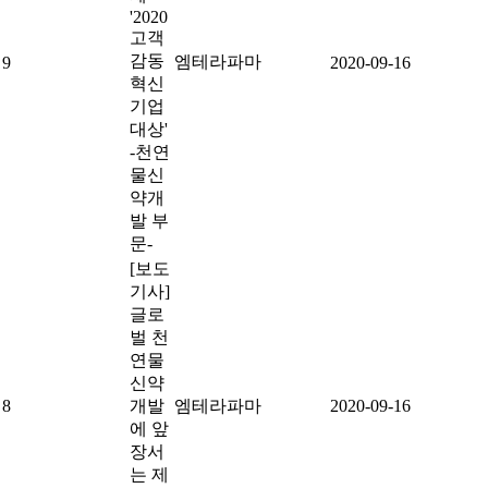
'2020
고객
감동
엠테라파마
9
2020-09-16
혁신
기업
대상'
-천연
물신
약개
발 부
문-
[보도
기사]
글로
벌 천
연물
신약
8
개발
엠테라파마
2020-09-16
에 앞
장서
는 제