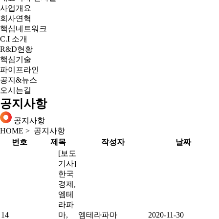
사업개요
회사연혁
핵심네트워크
C.I 소개
R&D현황
핵심기술
파이프라인
공지&뉴스
오시는길
공지사항
공지사항
HOME
>
공지사항
번호
제목
작성자
날짜
[보도
기사]
한국
경제,
엠테
라파
14
마,
엠테라파마
2020-11-30